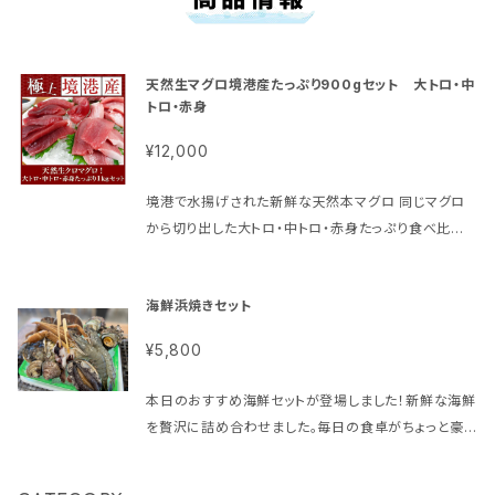
天然生マグロ境港産たっぷり900gセット 大トロ・中
トロ・赤身
¥12,000
境港で水揚げされた新鮮な天然本マグロ 同じマグロ
から切り出した大トロ・中トロ・赤身たっぷり食べ比べ
合計900gセットでのお届け！！ （大トロ300ｇ前後・中
トロ300ｇ前後・赤身300ｇ前後） しっかりとあぶらの
海鮮浜焼きセット
乗った天然生マグロを厳選してお届けいたします。 早
朝より社長自ら競り（セリ）に張り付き、自分の目で選ん
¥5,800
で競り落としてきた厳選の天然本生マグロです。 そして
店頭で社長自ら解体しています。食べ比べは同じ本マグ
本日のおすすめ海鮮セットが登場しました！新鮮な海鮮
ロでないと意味がありません！！間違いなく同じマグロ
を贅沢に詰め合わせました。毎日の食卓がちょっと豪
を食べ比べていただけます。 是非ご賞味ください。 マグ
華になる、特別な一品です。 当店のオススメは、ぷりぷ
ロの水揚げ期間はわずかで６月７月のみとなります。
りの岩ガキやボリュームたっぷりのホタテ貝柱など、新
天候も影響しますので希少品です！！ 当店のマグロは、