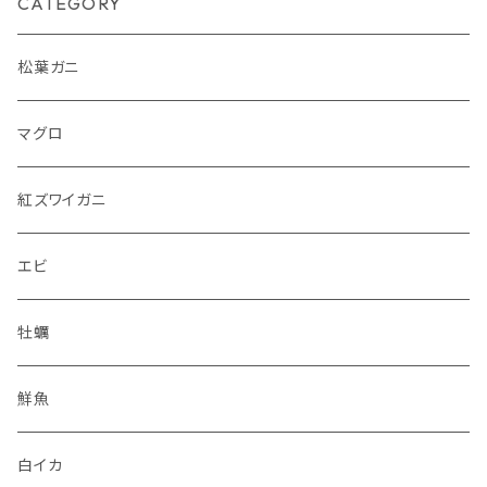
CATEGORY
鮮な魚介類をたっぷり詰め合わせたセットです！ お手
鮮度抜群であり、とても美味しいと好評をいただいてお
頃価格で境港ならではの海の幸が味わえます。 この機
ります。一切れ一切れ丁寧にカットしたマグロは、脂が
会に、ぜひお召し上がりください。鮮度が命の当店は、
松葉ガニ
のっており、口の中でとろけるような食感です。 ご家庭
迅速且つ丁寧に商品をお届けします。 ※商品は冷蔵で
で、お刺身やマグロ丼、あるいはお料理にお使いいただ
の配送となります。到着後は早めに使用をおすすめい
くのにも最適です。私たちが提供するマグロを食べた
マグロ
たします。 ※お届け日時指定について。鮮魚という性質
ら、他のマグロはもう食べられなくなるかもしれませ
上ご希望に添えない場合がございますので、ご注文を
ん。是非、ご注文くださいませ。 ※冷凍品との同梱は出
頂いてから最短でのお届けとなります。 ご不明点やご
紅ズワイガニ
来ません。ご了承下さいませ。 ※鮮魚という性質上、入
要望がございましたらストアまで直接お問合せ下さい
荷次第の発送となります。 着日指定の場合は事前にお
ませ。 【セット内容】 ホタテ×２ サザエ×２ 岩ガキ×
問合せ下さいませ。 ※出荷には万全を期しております
エビ
２ ハマグリ×２ エビ×２ イカ串×２ アワビ×１
が、万が一、不備があった場合には、写真を添付の上、
メールにてご連絡下さいませ。
牡蠣
鮮魚
白イカ